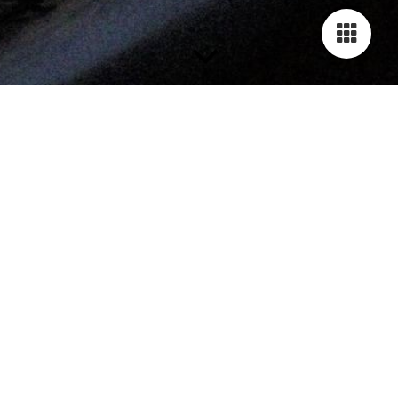
Termine 2026
..... bald ist es wieder soweit!
Big Band Swynx live bei
den Dithmarscher
Kohltagen in Marne
Wenn der Duft von frischem Kohl durch die Straßen zieht und