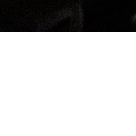
en in Marne
fehlen: Die Big Band Swynx aus Dithmarschen
Melodien. Kraftvolle Bläsersätze, groovende
 einem besonderen Erlebnis.
ie zwei Stunden voller musikalischer Höhepunkte