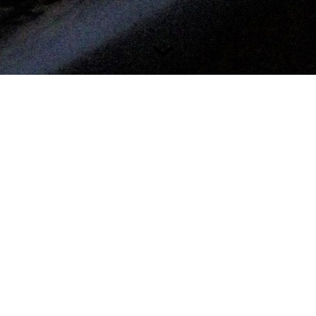
 bei den Dithmarscher Kohltag
en zieht und ganz Marne feiert, dann darf der passende Sound nicht 
(Hauptbühne) der Marner Kohltage zum Klingen!
r ein mitreißendes Konzert voller Swing, Jazzklassiker und beliebter 
 Band sorgen für beste Unterhaltung und machen den Frühschoppen zu
esucher der Kohltage – hier kommt jeder auf seine Kosten. Genießen S