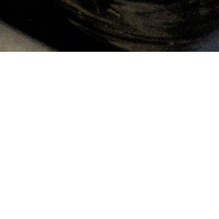
Termine 2026
..... bald ist es wieder soweit!
Big Band Swynx live
Wenn der Duft von frischem Kohl durch die Straß
bringt am Sonntag, 27. September, die Bühne 1 
Von 11.30 Uhr bis 13.30 Uhr erwartet die Besuche
Rhythmen und die Leidenschaft einer echten Big
Ob eingefleischter Swing-Fan oder neugieriger B