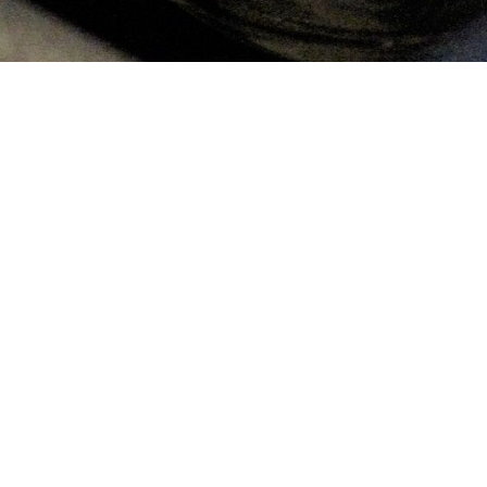
Alt-Es Sax
(Foto: Bernd Pieper)
Kirsten:
Kirsten haben wir einfach angesprochen, denn wi
Auch wenn Kirsten schon in anderen Orchestern sp
Holzbläserin dann doch schon gereizt. Mit 8 Jahr
Tenorsaxophon sowie der Klarinette ist Kirsten j