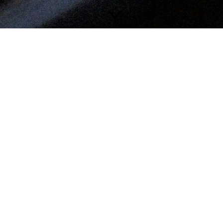
r brauchten dringend noch ein weiteres Saxophon.
ielte, eine Bigband hat die musikbegeisterte
en Orchestererfahrung auf dem Alt- und
etzt bei Swynx bestens aufgehoben.