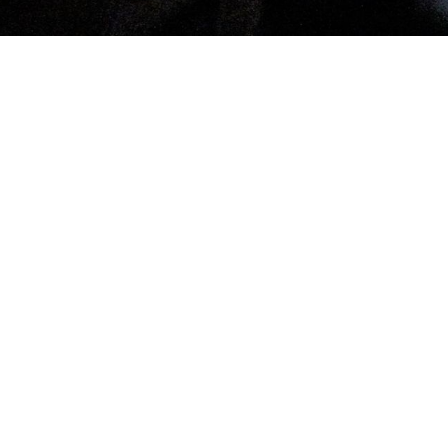
en in Marne
fehlen: Die Big Band Swynx aus Dithmarschen
Melodien. Kraftvolle Bläsersätze, groovende
 einem besonderen Erlebnis.
ie zwei Stunden voller musikalischer Höhepunkte