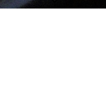
 bei den Dithmarscher Kohltag
en zieht und ganz Marne feiert, dann darf der passende Sound nicht 
(Hauptbühne) der Marner Kohltage zum Klingen!
r ein mitreißendes Konzert voller Swing, Jazzklassiker und beliebter 
 Band sorgen für beste Unterhaltung und machen den Frühschoppen zu
esucher der Kohltage – hier kommt jeder auf seine Kosten. Genießen S
Band Swynx begeistern.
tage in Marne
 Uhr