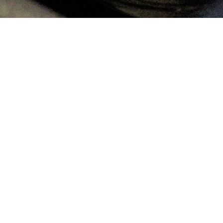
Termine 2026
..... bald ist es wieder soweit!
Big Band Swynx live
Wenn der Duft von frischem Kohl durch die Straß
bringt am Sonntag, 27. September, die Bühne 1 
Von 11.30 Uhr bis 13.30 Uhr erwartet die Besuche
Rhythmen und die Leidenschaft einer echten Big
Ob eingefleischter Swing-Fan oder neugieriger B
und lassen Sie sich von der Spielfreude der Big 
📍 Bühne 1 (Hauptbühne) der Dithmarscher Kohl
🕦 Sonntag, 27. September | 11.30 Uhr bis 13.30