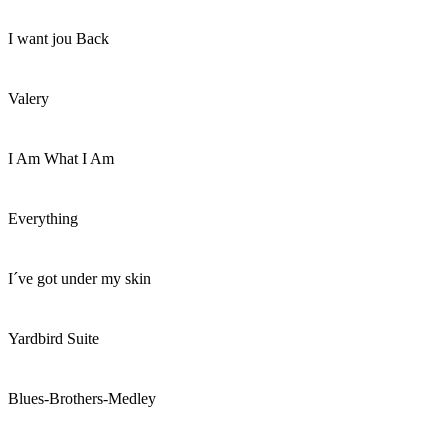
I want jou Back
Valery
I Am What I Am
Everything
I´ve got under my skin
Yardbird Suite
Blues-Brothers-Medley