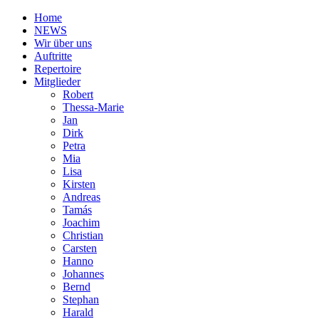
Home
NEWS
Wir über uns
Auftritte
Repertoire
Mitglieder
Robert
Thessa-Marie
Jan
Dirk
Petra
Mia
Lisa
Kirsten
Andreas
Tamás
Joachim
Christian
Carsten
Hanno
Johannes
Bernd
Stephan
Harald