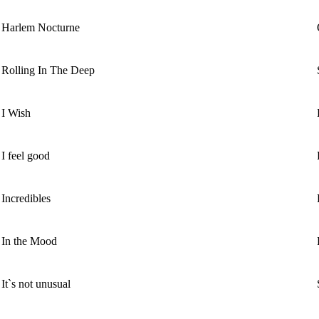
Harlem Nocturne
Rolling In The Deep
I Wish
I feel good
Incredibles
In the Mood
It`s not unusual