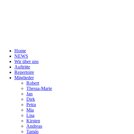
Home
NEWS
Wir über uns
Auftritte
Repertoire
Mitglieder
Robert
Thessa-Marie
Jan
Dirk
Petra
Mia
Lisa
Kirsten
Andreas
Tamás