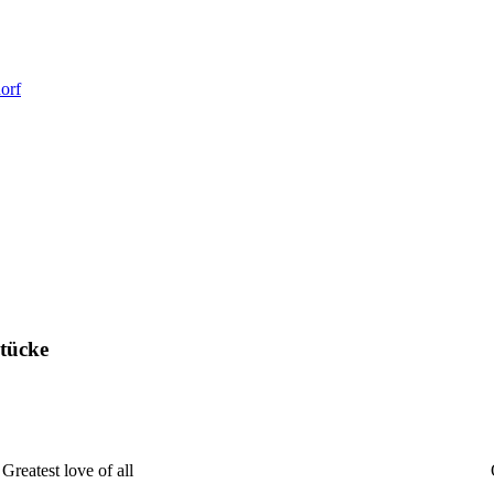
orf
Stücke
Greatest love of all