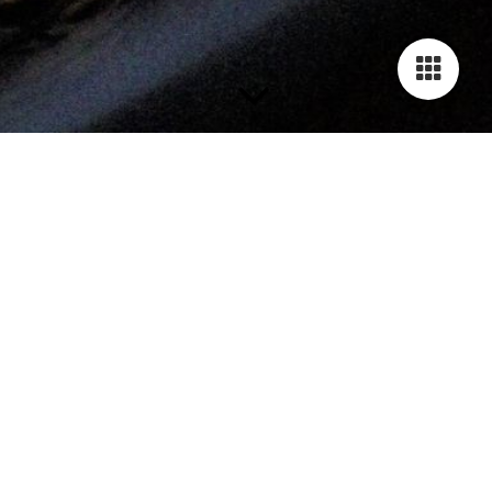
Swynx – Wir über uns
Bigband-Sound aus Dithmarschen – seit 1997
Wer wir sind:
Wir sind Swynx – eine Bigband aus Dithmarschen mit
Leidenschaft für mitreißende Live-Musik. Seit über drei
Jahrzehnten stehen wir für energiegeladenen Bigband-Sound,
musikalische Vielfalt und die Freude am gemeinsamen
Musizieren.
Geleitet wird die Band von unserem Bandleader Robert Pieper,
der mit musikalischem Gespür, Erfahrung und viel Engagement